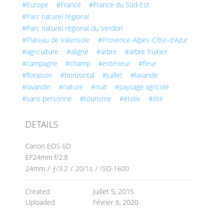
#Europe
#France
#France du Sud-Est
#Parc naturel régional
#Parc naturel régional du Verdon
#Plateau de Valensole
#Provence-Alpes-Côte-d'Azur
#agriculture
#aligné
#arbre
#arbre fruitier
#campagne
#champ
#extérieur
#fleur
#floraison
#horizontal
#juillet
#lavande
#lavandin
#nature
#nuit
#paysage agricole
#sans personne
#tourisme
#étoile
#été
DETAILS
Canon EOS 6D
EF24mm f/2.8
24mm
/
ƒ/3.2
/
20/1s
/
ISO 1600
Created
Juillet 5, 2015
Uploaded
Février 8, 2020