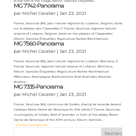
at the foot of the village Album: Scenolia Étiquettes:...
MG 7742-Panorama
par
Michel Cavalier
|
Jan 23, 2021
France, Vaucluse (84), parc naturel régional du Luberon, Saignon, borie
sur le plateau des Claparedes // France, Vaucluse, regional natural
reserve of Luberon, Saignon, borie on the plateau of Claparedes
Album: Scenolia Étiquettes: #apiculture #arbre #architecture...
MG 7560-Panorama
par
Michel Cavalier
|
Jan 23, 2021
France, Vaucluse (84), parc naturel régional du Luberon, Bonnieux //
France, Vaucluse, regional natural reserve of Luberon, Bonnieux,
Album: Scenolia Étiquettes: #agriculture #arbre #architecture
#Bonnieux #campagne #catholicisme #ciel #ciel bleu #clocher
#colline...
MG 7335-Panorama
par
Michel Cavalier
|
Jan 23, 2021
France, Vaucluse (84), commune de Gordes, champ de lavande devant
l'abbaye Notre-Dame-de-Sénanque du XIIe siècle // France, Vaucluse,
municipality of Gordes, field of lavender in front of the abbey Notre-
Dame-de-Sénanque of the XIIth century Album: Scenolia...
« Entrées précédentes