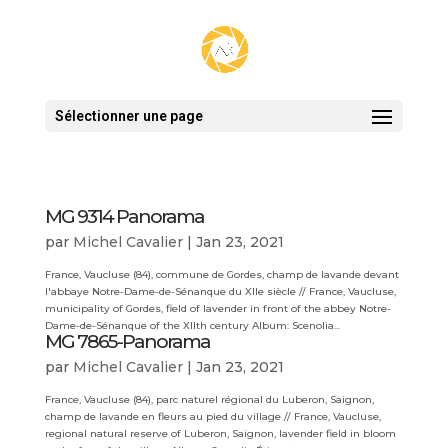
Sélectionner une page
MG 9314 Panorama
par
Michel Cavalier
|
Jan 23, 2021
France, Vaucluse (84), commune de Gordes, champ de lavande devant
l'abbaye Notre-Dame-de-Sénanque du XIIe siècle // France, Vaucluse,
municipality of Gordes, field of lavender in front of the abbey Notre-
Dame-de-Sénanque of the XIIth century Album: Scenolia...
MG 7865-Panorama
par
Michel Cavalier
|
Jan 23, 2021
France, Vaucluse (84), parc naturel régional du Luberon, Saignon,
champ de lavande en fleurs au pied du village // France, Vaucluse,
regional natural reserve of Luberon, Saignon, lavender field in bloom